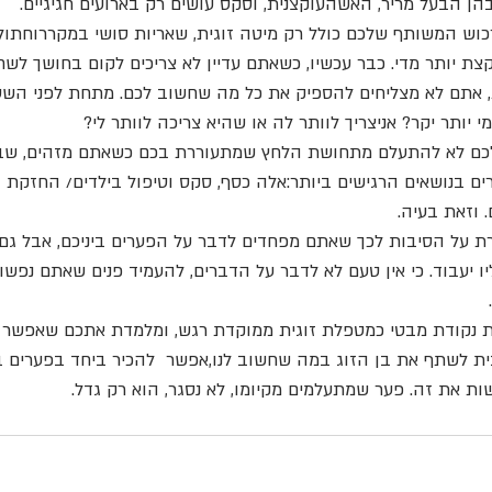
הן הבעל מריר, האשהעוקצנית, וסקס עושים רק בארועים חגיגיים.
וש המשותף שלכם כולל רק מיטה זוגית, שאריות סושי במקררוחתול ר
 יותר מדי. כבר עכשיו, כשאתם עדיין לא צריכים לקום בחושך לשחק
, אתם לא מצליחים להספיק את כל מה שחשוב לכם. מתחת לפני השט
י יותר יקר? אניצריך לוותר לה או שהיא צריכה לוותר לי?
כם לא להתעלם מתחושת הלחץ שמתעוררת בכם כשאתם מזהים, שביני
ים בנושאים הרגישים ביותר:אלה כסף, סקס וטיפול בילדים/ החזקת 
 וזאת בעיה.
ת על הסיבות לכך שאתם מפחדים לדבר על הפערים ביניכם, אבל גם
יעבוד. כי אין טעם לא לדבר על הדברים, להעמיד פנים שאתם נפשו
 נקודת מבטי כמטפלת זוגית ממוקדת רגש, ומלמדת אתכם שאפשר ל
ית לשתף את בן הזוג במה שחשוב לנו,אפשר  להכיר ביחד בפערים בינ
ת את זה. פער שמתעלמים מקיומו, לא נסגר, הוא רק גדל.