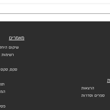
מאמרים
שיקום היחס
רשימות (
סקס, סקס 
ת
תנס
הרצאות
המל
ספרים וסדרות
פסי