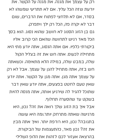
רק על עצמך את מגנה. את מגנה על הקשר. את 
יודעת שזה הכל עליך. אם לא תתריעי שמשהו לא 
בסדר, אם לא תלחצי לפתוח את הדברים, שום 
דבר לא יקרה פה, הכל רק ילך ויתפרק.
גם בן הזוג הסנוג לא חושב שהוא נסוג. הוא בסך 
הכל מאד רגיש לתחושה שהאם הכי קרוב אליו 
ביקורתי כלפיו. אם אתה הנסוג, אתה יודע מתי היא 
מתחילה לכעוס. אתה חש את זה בצליל הקול 
שלה, במבט שלה, במילה הלא מתאימה. וכשאתה 
חש בזה, אתה מתחיל להגן על עצמך. אבל לא רק 
על עצמך אתה מגן. אתה מגן על הקשר. אתה יודע 
שאין טעם לחטט בפצעים, אתה יודע שאין דבר 
שתוכל להגיד לה שירגיע אותה, אתה מנסה להיות 
בשקט עד שהסערה תחלוף.
אבל איך בת הזוג שלך רואה את זה? נכון, היא 
מרגישה שאתה מתרחק יותר.ומה היא עושה 
בתגובה? נכון, היא רודפת יותר. ואיך אתה מבין 
את זה? נכון מאד, כהתעצמות של הביקורת.
בהרצאה אעזור לכם לזהות את הלופ השלילי 