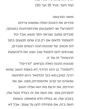
קהל היעד: מגיל 25 ועד 120
תיאור ההרצאה:
מכירים את הזוגות האלה שפשוט צריכים 
להתגרש? אני לא!שבעים אחוזמהזוגות במצוקה, 
סובלים ממצב שנראה חסר מוצא, אבל יכול 
להשתפר פלאים אם רק נבין שהם תקועים בתוך 
לופ מכאיב של סגנונות הגנה רגשיים מנוגדים, 
שגורמים להם להפעיל שוב ושוב את ה"אזעקות 
הרגשיות" זה של זו.
סגנונות ההגנה האלה נקראים: "הרדיפה" 
ו"הנסיגה". בן הזוג הרודף, לא באמת חושב שהוא 
רודף, כמובן.הוא בכך הכלמאד רגיש לתחושה 
שהאדם הכי קרוב אליומתרחק ממנו. אם את 
הרודפת, את יודעת מתי הוא אפילו חושב 
להתרחק ממך. את חשה את זה בצליל הקול שלו, 
במבט שלו, או במילה הלא מתאימה. וכשאת 
חשה בזה, את מתחילה להגן על עצמך. אבל לא 