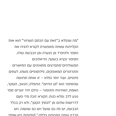
"מה שנפלא ב"זאת עם הכתם השחור" הוא אות 
הקליחות שאינה מאפשרת לקורא להניח את 
הספר ולהיפרד מן הנערה ומן הכבשה שלה. 
הסיפור נקרא בשטף, הדיאלוגים 
המשולחים־מתפרצים מתאזנים עם התיאורים 
וההרהורים המאופקים, פילוסופיים משהו, לעתים 
פיוטיים. ועוד יותר נפלא – זו אותה תחושה 
שהסיפור הוא "מן החיים". החמלה, הכאב, השקר, 
האמת, האירוניה וההומור – כולם יחד יוצרים ספר 
נוגע ללב ומלא כנות. הקורא זוכה מדי פעם 
לדרישות שלום מן "הנסיך הקטן", ולא רק בגלל 
הכבשה, יש פה גם שועל ויש גם שושנה. ויש 
הרבה עומק המחפש צלילה." (שלומית כהן-אסיף, 