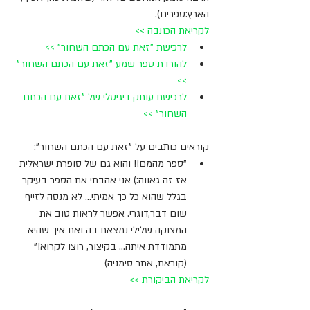
הארץ:ספרים).
לקריאת הכתבה >>
לרכישת "זאת עם הכתם השחור" >> 
להורדת ספר שמע "זאת עם הכתם השחור" 
>> 
לרכישת עותק דיגיטלי של "זאת עם הכתם 
השחור" >>
קוראים כותבים על "זאת עם הכתם השחור":  
"ספר מהמם!! והוא גם של סופרת ישראלית 
אז זה גאווה:) אני אהבתי את הספר בעיקר 
בגלל שהוא כל כך אמיתי... לא מנסה לזייף 
שום דבר,דוגרי. אפשר לראות טוב את 
המצוקה שלילי נמצאת בה ואת איך שהיא 
מתמודדת איתה... בקיצור, רוצו לקרוא!" 
(קוראת, אתר סימניה) 
לקריאת הביקורת >> 