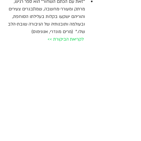
"זאת עם הכתם השחור" הוא ספר רגיש, 
מרתק ומעורר-מחשבה, שמתבגרים צעירים 
והוריהם ישקעו בקלות בעלילתו הסוחפת, 
ובעולמה ותובנותיה של הגיבורה שובת-הלב 
שלו."  (מרים מונדרי, אנונימוס)
לקריאת הביקורת >> 
תגובות