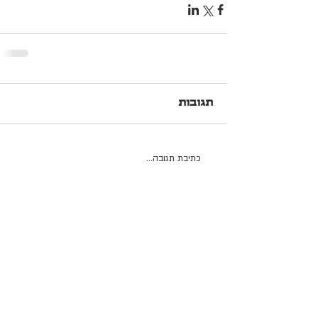
תגובות
כתיבת תגובה...
הצהרת נגישות
amalia.rosenblum@gmail.com
© כל הזכויות שמורות לעמליה רוזנבלום